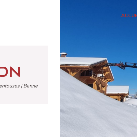
ACCUE
ON
ventouses | Benne