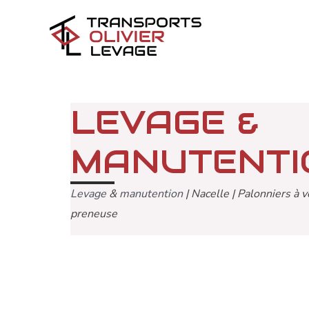
Aller
au
contenu
LEVAGE &
MANUTENTI
Levage
&
manutention
| Nacelle | Palonniers à 
preneuse